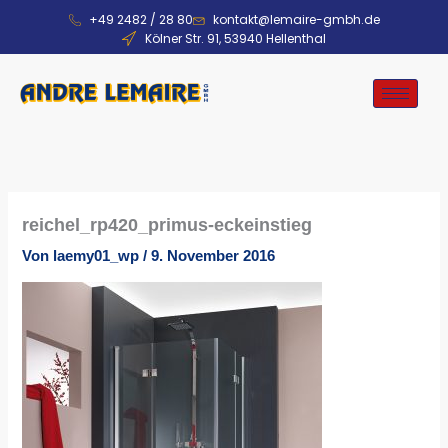
Zum
+49 2482 / 28 80
kontakt@lemaire-gmbh.de
Inhalt
Kölner Str. 91, 53940 Hellenthal
springen
reichel_rp420_primus-eckeinstieg
Von
laemy01_wp
/
9. November 2016